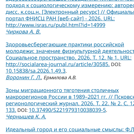
подход к социологическому измерению: авторе
дисс. к.соц.н. [Электронный ресурс] // Официал
портал ФНИСЦ РАН [веб-сайт] - 2026. URL:
http://www.isras.ru/publ.html?id=14999
Чиркова А. В.
Здоровьесберегающие практики российской
молодежи: значение физкультурной деятельност
Социальное пространство. 2026. Т. 12. № 1. URL:
http://socialarea-journal.ru/article/30585.
DOI:
10.15838/sa.2026.1.49.3
.
Воронин Г. Л.
,
Ермилова А.В.
Зоны миграционного тяготения столичных
макрорегионов России в 1989–2021 гг. // Псковс
регионологический журнал. 2026. Т. 22. № 2. С. 1
133.
10.37490/S221979310038039-5
DOI:
.
Чернышев К. А.
Идеальный город и его социальные смыслы: Ф.Л