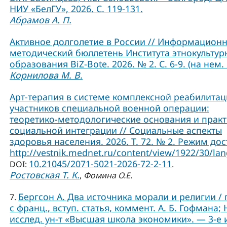
НИУ «БелГУ», 2026. С. 119-131.
Абрамов А. П.
Активное долголетие в России // Информационн
методический бюллетень Института этнокультур
образования BiZ-Bote. 2026. № 2. С. 6-9. (на нем. 
Корнилова М. В.
Арт-терапия в системе комплексной реабилита
участников специальной военной операции:
теоретико-методологические основания и практ
социальной интеграции // Социальные аспекты
здоровья населения. 2026. Т. 72. № 2. Режим дос
http://vestnik.mednet.ru/content/view/1922/30/lan
10.21045/2071-5021-2026-72-2-11
DOI:
.
Ростовская Т. К.
,
Фомина О.Е.
Бергсон А. Два источника морали и религии / 
7.
с франц., вступ. статья, коммент. А. Б. Гофмана; 
исслед. ун-т «Высшая школа экономики». — 3-е и