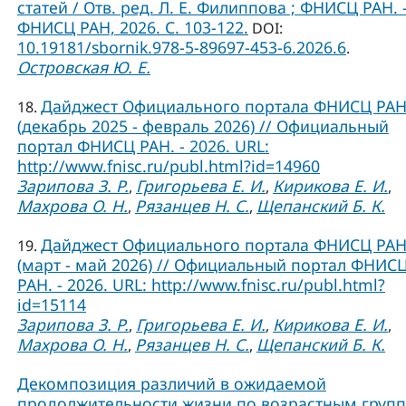
статей / Отв. ред. Л. Е. Филиппова ; ФНИСЦ РАН. –
ФНИСЦ РАН, 2026. C. 103-122.
DOI:
10.19181/sbornik.978-5-89697-453-6.2026.6
.
Островская Ю. Е.
Дайджест Официального портала ФНИСЦ РА
18.
(декабрь 2025 - февраль 2026) // Официальный
портал ФНИСЦ РАН. - 2026. URL:
http://www.fnisc.ru/publ.html?id=14960
Зарипова З. Р.
Григорьева Е. И.
Кирикова Е. И.
,
,
,
Махрова О. Н.
Рязанцев Н. С.
Щепанский Б. К.
,
,
Дайджест Официального портала ФНИСЦ РА
19.
(март - май 2026) // Официальный портал ФНИС
РАН. - 2026. URL: http://www.fnisc.ru/publ.html?
id=15114
Зарипова З. Р.
Григорьева Е. И.
Кирикова Е. И.
,
,
,
Махрова О. Н.
Рязанцев Н. С.
Щепанский Б. К.
,
,
Декомпозиция различий в ожидаемой
продолжительности жизни по возрастным груп