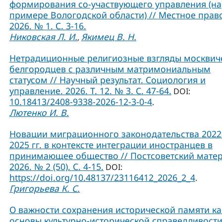
формирования со-участвующего управления (на
примере Вологодской области) // Местное прав
2026. № 1. С. 3-16.
Никовская Л. И.
Якимец В. Н.
,
Нетрадиционные религиозные взгляды москвич
белгородцев с различным матримониальным
статусом // Научный результат. Социология и
управление. 2026. Т. 12. № 3. С. 47-64.
DOI:
10.18413/2408-9338-2026-12-3-0-4
.
Лютенко И. В.
Новации миграционного законодательства 2022
2025 гг. в контексте интеграции иностранцев в
принимающее общество // Постсоветский матер
2026. № 2 (50). С. 4-15.
DOI:
https://doi.org/10.48137/23116412_2026_2_4
.
Григорьева К. С.
О важности сохранения исторической памяти ка
основы культурно-исторической справедливости