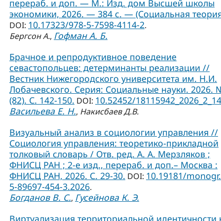
перераб. и доп. — М.: Изд. дом Высшей школы
экономики, 2026. — 384 с. — (Социальная теория
10.17323/978-5-7598-4114-2
DOI:
.
Гофман А. Б.
Бергсон А.
,
Брачное и репродуктивное поведение
севастопольцев: детерминанты реализации //
Вестник Нижегородского университета им. Н.И.
Лобачевского. Серия: Социальные науки. 2026. 
(82). С. 142-150.
10.52452/18115942_2026_2_1
DOI:
Васильева Е. Н.
,
Накисбаев Д.В.
Визуальный анализ в социологии управления //
Социология управления: теоретико-прикладной
толковый словарь / Отв. ред. А. А. Мерзляков ;
ФНИСЦ РАН ; 2-е изд., перераб. и доп.– Москва :
ФНИСЦ РАН, 2026. С. 29-30.
10.19181/monogr.
DOI:
5-89697-454-3.2026
.
Богданов В. С.
Гусейнова К. Э.
,
Виртуализация территориальной идентичности 