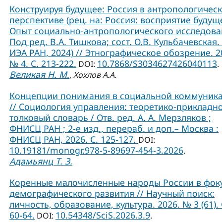
Конструируя будущее: Россия в антропологичес
перспективе (рец. на: Россия: восприятие будущ
Опыт социально-антропологического исследова
Под ред. В.А. Тишкова; сост. О.В. Кульбачевская. 
ИЭА РАН, 2024) // Этнографическое обозрение. 2
№ 4. С. 213-222.
10.7868/S3034627426040113
DOI:
.
Великая Н. М.
,
Хохлов А.А.
Концепции понимания в социальной коммуник
// Социология управления: теоретико-прикладн
толковый словарь / Отв. ред. А. А. Мерзляков ;
ФНИСЦ РАН ; 2-е изд., перераб. и доп.– Москва :
ФНИСЦ РАН, 2026. С. 125-127.
DOI:
10.19181/monogr.978-5-89697-454-3.2026
.
Адамьянц Т. З.
Коренные малочисленные народы России в фок
демографического развития // Научный поиск:
личность, образование, культура. 2026. № 3 (61). 
60-64.
10.54348/SciS.2026.3.9
DOI:
.