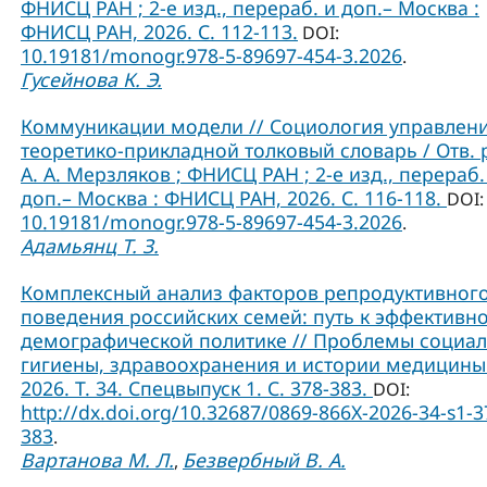
ФНИСЦ РАН ; 2-е изд., перераб. и доп.– Москва :
ФНИСЦ РАН, 2026. С. 112-113.
DOI:
10.19181/monogr.978-5-89697-454-3.2026
.
Гусейнова К. Э.
Коммуникации модели // Социология управлени
теоретико-прикладной толковый словарь / Отв. 
А. А. Мерзляков ; ФНИСЦ РАН ; 2-е изд., перераб.
доп.– Москва : ФНИСЦ РАН, 2026. С. 116-118.
DOI:
10.19181/monogr.978-5-89697-454-3.2026
.
Адамьянц Т. З.
Комплексный анализ факторов репродуктивног
поведения российских семей: путь к эффективн
демографической политике // Проблемы социа
гигиены, здравоохранения и истории медицины
2026. Т. 34. Спецвыпуск 1. С. 378-383.
DOI:
http://dx.doi.org/10.32687/0869-866X-2026-34-s1-3
383
.
Вартанова М. Л.
Безвербный В. А.
,