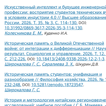
Искусственный интеллект и будущее инженерно
профессии: восприятие студентов технических в
в условиях индустрии 4.0 // Высшее образовани
России. 2026. Т. 35. № 3. С. 114–130.
DOI:
10.31992/0869-3617-2026-35-3-114-130
.
Колесникова Е. М.
,
Куденко И.А.
Историческая память о Великой Отечественной
войне: от интеграции к дифференциации // Нау
результат. Социология и управление. 2026. Т. 12.
С. 212-226.
10.18413/2408-9338-2026-12-2-1-3
DOI:
.
Широкалова Г. С.
Саралиева З. Х.
,
,
Шкурин Д.В.
Историческая память студентов: унификация и
разнообразие // Философия хозяйства. 2026. № 1
232-248.
10.5281/zenodo.18723547
DOI:
.
Широкалова Г. С.
История и методология китайских регионоведче
исследований: учебное пособие / С.Б. Макеева. –