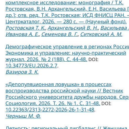
комплексное исследование: монография / Т.К.
Ростовская, В.Н. Архангельский, Е.Н. Васильева 
др.]; отв. ред. Т.К. Ростовская; ИСД ФНИСЦ РАН. 
Центркаталог, 2026. — 280 с. — (Научный фонд).
Ростовская Т. К.
Архангельский В. Н.
Васильева Е
,
,
Иванова А. Е.
Семенова В. Г.
Ситковский А. М.
,
,
Демографическое управление в регионах России
Экономика и управление: научно-практический
журнал. 2026. № 2 (188). С. 44-48.
DOI:
10.34773/EU.2026.2.7
.
Вазиров З. К.
«Депопуляционная ловушка» в процессах
воспроизводства российской науки // Вестник
Российского университета дружбы народов. Сер
Социология. 2026. Т. 26. № 1. C. 31-48.
DOI:
10.22363/2313-2272-2026-26-1-31-48
.
Черныш М. Ф.
Детность: региональный дисбаланс // Женщина 