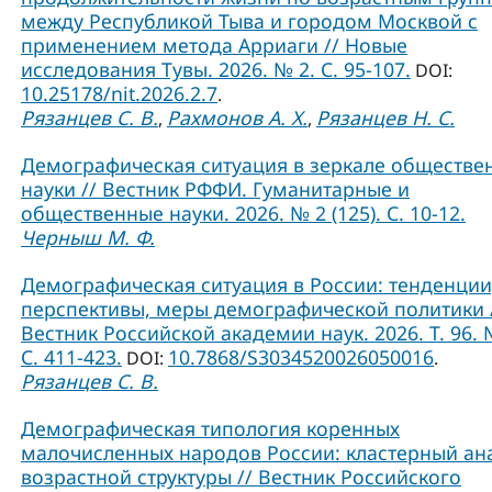
между Республикой Тыва и городом Москвой с
применением метода Арриаги // Новые
исследования Тувы. 2026. № 2. С. 95-107.
DOI:
10.25178/nit.2026.2.7
.
Рязанцев С. В.
Рахмонов А. Х.
Рязанцев Н. С.
,
,
Демографическая ситуация в зеркале обществе
науки // Вестник РФФИ. Гуманитарные и
общественные науки. 2026. № 2 (125). С. 10-12.
Черныш М. Ф.
Демографическая ситуация в России: тенденции
перспективы, меры демографической политики 
Вестник Российской академии наук. 2026. Т. 96. 
С. 411-423.
10.7868/S3034520026050016
DOI:
.
Рязанцев С. В.
Демографическая типология коренных
малочисленных народов России: кластерный ан
возрастной структуры // Вестник Российского