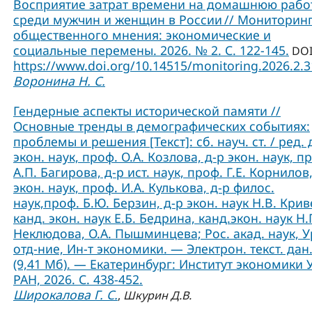
Восприятие затрат времени на домашнюю рабо
среди мужчин и женщин в России // Мониторин
общественного мнения: экономические и
социальные перемены. 2026. № 2. С. 122-145.
DOI
https://www.doi.org/10.14515/monitoring.2026.2.
Воронина Н. С.
Гендерные аспекты исторической памяти //
Основные тренды в демографических событиях:
проблемы и решения [Текст]: сб. науч. ст. / ред. 
экон. наук, проф. О.А. Козлова, д-р экон. наук, п
А.П. Багирова, д-р ист. наук, проф. Г.Е. Корнилов,
экон. наук, проф. И.А. Кулькова, д-р филос.
наук,проф. Б.Ю. Берзин, д-р экон. наук Н.В. Крив
канд. экон. наук Е.Б. Бедрина, канд.экон. наук Н.
Неклюдова, О.А. Пышминцева; Рос. акад. наук, У
отд-ние, Ин-т экономики. — Электрон. текст. дан
(9,41 Мб). — Екатеринбург: Институт экономики 
РАН, 2026. С. 438-452.
Широкалова Г. С.
,
Шкурин Д.В.