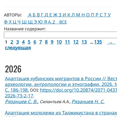
А
Б
В
Г
Д
Е
Ж
З
И
К
Л
М
Н
О
П
Р
С
Т
У
АВТОРЫ:
Ф
Х
Ц
Ч
Ш
Щ
Э
Ю
Я
A..Z
ВСЕ
Название содержит:
2
3
4
5
6
7
8
9
10
11
12
13
135
→
1
...
следующая
2026
Адаптация кубинских мигрантов в России // Вес
археологии, антропологии и этнографии. 2026. 
С. 186-198.
https://doi.org/10.20874/2071-0437
DOI:
2026-73-2-17
.
Рязанцев С. В.
Рязанцев Н. С.
,
Силантьев А.А.
,
Адаптация молодежи из Таджикистана в странах