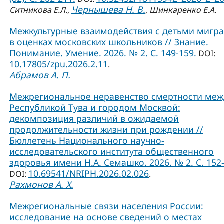
Чернышева Н. В.
Ситникова Е.Л.
,
,
Шинкаренко Е.А.
Межкультурные взаимодействия с детьми мигр
в оценках московских школьников // Знание.
Понимание. Умение. 2026. № 2. С. 149-159.
DOI:
10.17805/zpu.2026.2.11
.
Абрамов А. П.
Межрегиональное неравенство смертности меж
Республикой Тува и городом Москвой:
декомпозиция различий в ожидаемой
продолжительности жизни при рождении //
Бюллетень Национального научно-
исследовательского института общественного
здоровья имени Н.А. Семашко. 2026. № 2. С. 152-
10.69541/NRIPH.2026.02.026
DOI:
.
Рахмонов А. Х.
Межрегиональные связи населения России:
исследование на основе сведений о местах