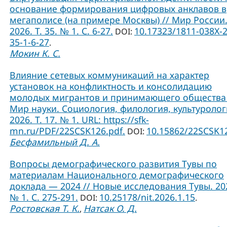
основание формирования цифровых анклавов в
мегаполисе (на примере Москвы) // Мир России
2026. Т. 35. № 1. С. 6-27.
10.17323/1811-038Х-
DOI:
35-1-6-27
.
Мокин К. С.
Влияние сетевых коммуникаций на характер
установок на конфликтность и консолидацию
молодых мигрантов и принимающего общества 
Мир науки. Социология, филология, культуролог
2026. Т. 17. № 1. URL: https://sfk-
mn.ru/PDF/22SCSK126.pdf.
10.15862/22SCSK1
DOI:
Бесфамильный Д. А.
Вопросы демографического развития Тувы по
материалам Национального демографического
доклада — 2024 // Новые исследования Тувы. 20
№ 1. С. 275-291.
10.25178/nit.2026.1.15
DOI:
.
Ростовская Т. К.
Натсак О. Д.
,