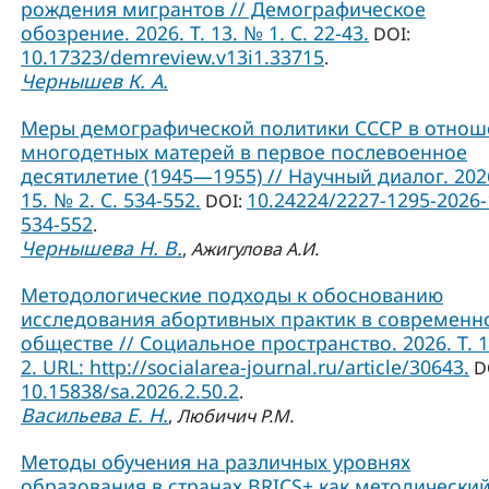
рождения мигрантов // Демографическое
обозрение. 2026. Т. 13. № 1. С. 22-43.
DOI:
10.17323/demreview.v13i1.33715
.
Чернышев К. А.
Меры демографической политики СССР в отно
многодетных матерей в первое послевоенное
десятилетие (1945—1955) // Научный диалог. 2026
15. № 2. С. 534-552.
10.24224/2227-1295-2026-
DOI:
534-552
.
Чернышева Н. В.
,
Ажигулова А.И.
Методологические подходы к обоснованию
исследования абортивных практик в современ
обществе // Социальное пространство. 2026. Т. 
2. URL: http://socialarea-journal.ru/article/30643.
D
10.15838/sa.2026.2.50.2
.
Васильева Е. Н.
,
Любичич Р.М.
Методы обучения на различных уровнях
образования в странах BRICS+ как методически