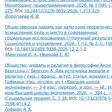
Мониторинг правоприменения. 2026. № 1 (58). С.
225.
10.24412/2226-0692-2026-1-213-225
DOI:
.
Воропаева А. В.
Общественная память как категория теоретичес
осмысления: роль и место в современных
социальных исследованиях // Научный результат
Социология и управление. 2026. Т. 12. № 2. С. 15
10.18413/2408-9338-2026-12-2-1-0
DOI:
.
Мансуров В. А.
Иванова Е. Ю.
,
Общество, мораль и религия в философии Анри
Бергсона // Бергсон А. Два источника морали и
религии / пер. с франц., вступ. статья, коммент. А
Гофмана; Нац. исслед. ун-т «Высшая школа
экономики». — 3-е изд., перераб. и доп. — М.: И
дом Высшей школы экономики, 2026. — 384 с. 
(Социальная теория). C. 7-34.
10.17323/978-5-
DOI:
7598-4114-2
.
Гофман А. Б.