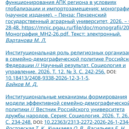
функционирования АПК региона в условиях
глобализации и импортозамещения: монограф
(научное издание). – Пенза: Пензенский
государственный аграрный университет, 2026. – 
28-48. https://mnic.pgau.ru/file/doc/monografii/2
Монография_МН2-26.pdf. Текст: электронный.
Вартанова М. Л.
Институциональная роль религиозных организ
в семейно-демографической политике Российс
Федерации // Научный результат. Социология и
управление. 2026. Т. 12. № 3. С. 242-256.
DOI:
10.18413/2408-9338-2026-12-3-1-5
.
Байков М. Д.
Институциональные механизмы формирования
модели эффективной семейно-демографическо
политики // Вестник Российского университета
дружбы народов. Серия: Социология. 2026. Т. 26.
C. 234-248.
10.22363/2313-2272-2026-26-1-234
DOI:
Ростовская Т. К.
Кучмаева О. В.
Васильева Е. Н.
,
,