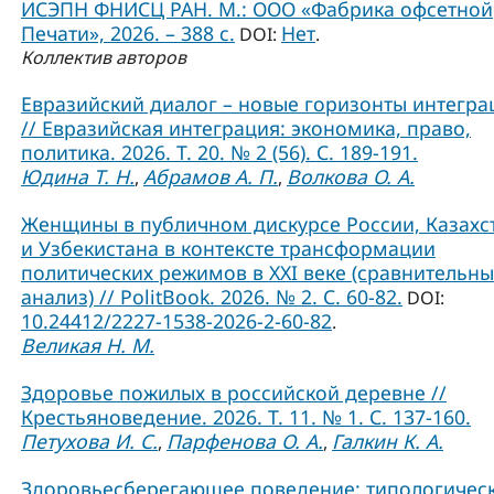
ИСЭПН ФНИСЦ РАН. М.: ООО «Фабрика офсетной
Печати», 2026. – 388 с.
Нет
DOI:
.
Коллектив авторов
Евразийский диалог – новые горизонты интегра
// Евразийская интеграция: экономика, право,
политика. 2026. Т. 20. № 2 (56). С. 189-191.
Юдина Т. Н.
Абрамов А. П.
Волкова О. А.
,
,
Женщины в публичном дискурсе России, Казахс
и Узбекистана в контексте трансформации
политических режимов в XXI веке (сравнительн
анализ) // PolitBook. 2026. № 2. С. 60-82.
DOI:
10.24412/2227-1538-2026-2-60-82
.
Великая Н. М.
Здоровье пожилых в российской деревне //
Крестьяноведение. 2026. Т. 11. № 1. С. 137-160.
Петухова И. С.
Парфенова О. А.
Галкин К. А.
,
,
Здоровьесберегающее поведение: типологичес