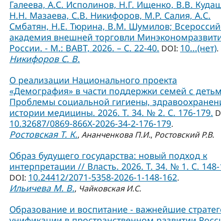
Галеева, А.С. Исполинов, Н.Г. Ищенко, В.В. Куда
Н.Н. Мазаева, С.В. Никифоров, М.Р. Салия, А.С.
Смбатян, Н.Е. Тюрина, В.М. Шумилов; Всероссий
академия внешней торговли Минэкономразвит
России. - М.: ВАВТ, 2026. – С. 22-40.
10...(нет)
DOI:
.
Никифоров С. В.
О реализации Национального проекта
«Демография» в части поддержки семей с детьм
Проблемы социальной гигиены, здравоохранен
истории медицины. 2026. Т. 34. № 2. С. 176-179.
D
10.32687/0869-866X-2026-34-2-176-179
.
Ростовская Т. К.
,
Ананченкова П.И.
,
Ростовский Р.В.
Образ будущего государства: новый подход к
интерпретации // Власть. 2026. Т. 34. № 1. С. 148-
10.24412/2071-5358-2026-1-148-162
DOI:
.
Ильичева М. В.
,
Чайковская И.С.
Образование и воспитание - важнейшие страте
унификации в пространственном развитии Росси