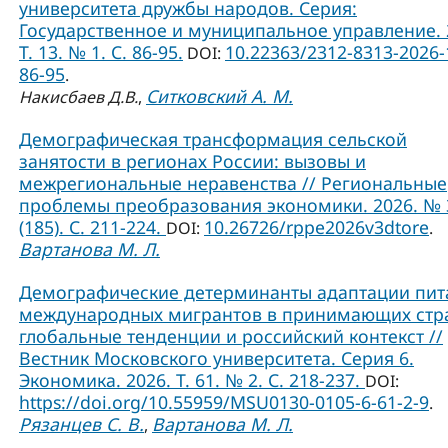
университета дружбы народов. Серия:
Государственное и муниципальное управление. 
Т. 13. № 1. C. 86-95.
10.22363/2312-8313-2026-
DOI:
86-95
.
Ситковский А. М.
Накисбаев Д.В.
,
Демографическая трансформация сельской
занятости в регионах России: вызовы и
межрегиональные неравенства // Региональные
проблемы преобразования экономики. 2026. № 
(185). С. 211-224.
10.26726/rppe2026v3dtore
DOI:
.
Вартанова М. Л.
Демографические детерминанты адаптации пит
международных мигрантов в принимающих стр
глобальные тенденции и российский контекст //
Вестник Московского университета. Серия 6.
Экономика. 2026. Т. 61. № 2. С. 218-237.
DOI:
https://doi.org/10.55959/MSU0130-0105-6-61-2-9
.
Рязанцев С. В.
Вартанова М. Л.
,