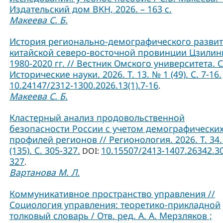
Издательский дом ВКН, 2026. – 163 с.
Макеева С. Б.
История регионально-демографического разви
китайской северо-восточной провинции Цзилин
1980-2020 гг. // Вестник Омского университета. 
Исторические науки. 2026. Т. 13. № 1 (49). С. 7-16.
10.24147/2312-1300.2026.13(1).7-16
.
Макеева С. Б.
Кластерный анализ продовольственной
безопасности России с учетом демографически
профилей регионов // Регионология. 2026. Т. 34.
(135). С. 305-327.
10.15507/2413-1407.26342.3
DOI:
327
.
Вартанова М. Л.
Коммуникативное пространство управления //
Социология управления: теоретико-прикладной
толковый словарь / Отв. ред. А. А. Мерзляков ;