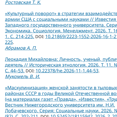
Ростовская Т. К.
«Культурный поворот» в стратегии взаимодейст
армии США с социальными науками // Известия
Западного государственного университета. Сери
Экономика. Социология. Менеджмент. 2026. Т. 1
1. С. 214-225.
10.21869/2223-1552-2026-16-1-2
DOI:
225
.
Абрамов А. П.
Леокадия Михайловна: Личность, ученый, публ
деятель // Историческая этнология. 2026. Т. 11. №
С. 44–53.
10.22378/he.2026-11-1.44-53
DOI:
.
Мукомель В. И.
«Маскулинизация» женской занятости в тыловых
районах СССР в годы Великой Отечественной в
(на материалах газет «Правда», «Известия», «Труд
Вестник Нижегородского университета им. Н.И.
Лобачевского. Серия: Социальные науки. 2026. 
(82). С. 202-211.
10.52452/18115942_2026_2_2
DOI: