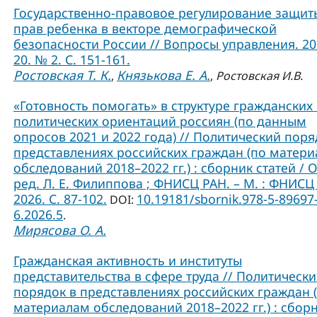
Государственно-правовое регулирование защит
прав ребенка в векторе демографической
безопасности России // Вопросы управления. 202
20. № 2. С. 151-161.
Ростовская Т. К.
Князькова Е. А.
,
,
Ростовская И.В.
«Готовность помогать» в структуре гражданских
политических ориентаций россиян (по данным
опросов 2021 и 2022 года) // Политический поря
представлениях российских граждан (по матер
обследований 2018–2022 гг.) : сборник статей / О
ред. Л. Е. Филиппова ; ФНИСЦ РАН. – М. : ФНИСЦ
2026. C. 87-102.
10.19181/sbornik.978-5-89697
DOI:
6.2026.5
.
Мирясова О. А.
Гражданская активность и институты
представительства в сфере труда // Политическ
порядок в представлениях российских граждан 
материалам обследований 2018–2022 гг.) : сбор