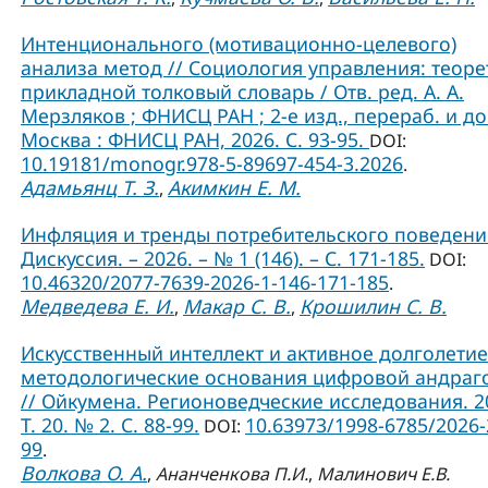
Интенционального (мотивационно-целевого)
анализа метод // Социология управления: теоре
прикладной толковый словарь / Отв. ред. А. А.
Мерзляков ; ФНИСЦ РАН ; 2-е изд., перераб. и до
Москва : ФНИСЦ РАН, 2026. С. 93-95.
DOI:
10.19181/monogr.978-5-89697-454-3.2026
.
Адамьянц Т. З.
Акимкин Е. М.
,
Инфляция и тренды потребительского поведения
Дискуссия. – 2026. – № 1 (146). – С. 171-185.
DOI:
10.46320/2077-7639-2026-1-146-171-185
.
Медведева Е. И.
Макар С. В.
Крошилин С. В.
,
,
Искусственный интеллект и активное долголетие
методологические основания цифровой андраг
// Ойкумена. Регионоведческие исследования. 2
Т. 20. № 2. С. 88-99.
10.63973/1998-6785/2026-
DOI:
99
.
Волкова О. А.
,
Ананченкова П.И.
,
Малинович Е.В.