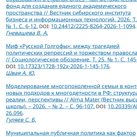
фонд для создания единого академического
пространства // Вестник сибирского института
бизнеса и информационных технологий. 2026. Т.
№ 1. С. 6-12.
10.24412/2225-8264-2026-1-1094
DOI:
.
Гневашева В. А.
Миф «Русской Голгофы»: между трагедией
политических репрессий и торжеством правосл
// Социологическое обозрение. Т. 25. № 1. С. 145
10.17323/1728-192x-2026-1-145-176
DOI:
.
Швая А. Ю.
Моделирование многопоколенной семьи в конт
новых подходов к многодетности в РФ: структур
реалии, перспективы // Alma Mater (Вестник вы
школы). – 2026. – № 2. – С. 96-107.
10.20339/A
DOI:
26.096
.
Гуляев С. Б.
Муниципальная публичная политика как фактор