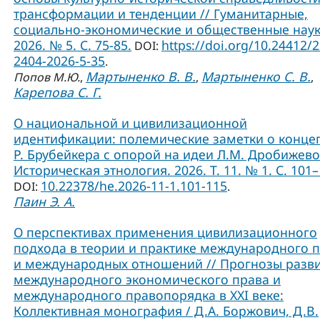
трансформации и тенденции // Гуманитарные,
социально-экономические и общественные наук
2026. № 5. С. 75-85.
https://doi.org/10.24412/
DOI:
2404-2026-5-35
.
Мартыненко В. В.
Мартыненко С. В.
Попов М.Ю.
,
,
,
Карепова С. Г.
О национальной и цивилизационной
идентификации: полемические заметки о конце
Р. Брубейкера с опорой на идеи Л.М. Дробижево
Историческая этнология. 2026. Т. 11. № 1. С. 101–
10.22378/he.2026-11-1.101-115
DOI:
.
Паин Э. А.
О перспективах применения цивилизационного
подхода в теории и практике международного 
и международных отношений // Прогнозы разв
международного экономического права и
международного правопорядка в XXI веке:
Коллективная монография / Д.А. Боржович, Д.В.