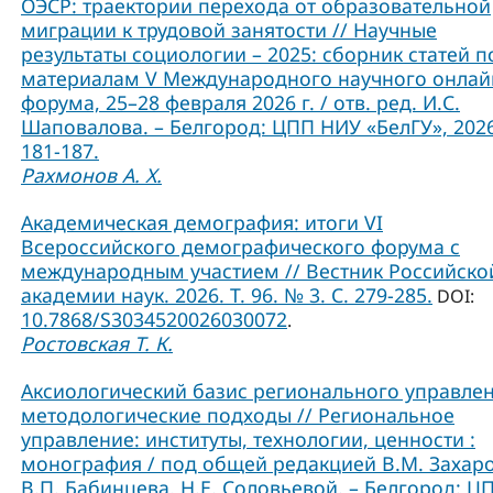
ОЭСР: траектории перехода от образовательной
миграции к трудовой занятости // Научные
результаты социологии – 2025: сборник статей п
материалам V Международного научного онлай
форума, 25–28 февраля 2026 г. / отв. ред. И.С.
Шаповалова. – Белгород: ЦПП НИУ «БелГУ», 2026
181-187.
Рахмонов А. Х.
Академическая демография: итоги VI
Всероссийского демографического форума с
международным участием // Вестник Российско
академии наук. 2026. Т. 96. № 3. С. 279-285.
DOI:
10.7868/S3034520026030072
.
Ростовская Т. К.
Аксиологический базис регионального управлен
методологические подходы // Региональное
управление: институты, технологии, ценности :
монография / под общей редакцией В.М. Захаро
В.П. Бабинцева, Н.Е. Соловьевой. – Белгород: Ц