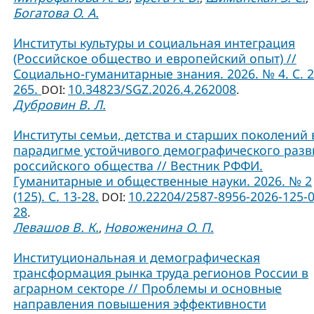
Богатова О. А.
Институты культуры и социальная интеграция
(Российское общество и европейский опыт) //
Социально-гуманитарные знания. 2026. № 4. С. 2
265.
10.34823/SGZ.2026.4.262008
DOI:
.
Дубровин В. Л.
Институты семьи, детства и старших поколений 
парадигме устойчивого демографического разв
российского общества // Вестник РФФИ.
Гуманитарные и общественные науки. 2026. № 2
(125). С. 13-28.
10.22204/2587-8956-2026-125-0
DOI:
28
.
Левашов В. К.
Новоженина О. П.
,
Институциональная и демографическая
трансформация рынка труда регионов России в
аграрном секторе // Проблемы и основные
направления повышения эффективности