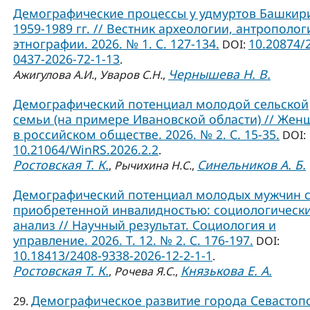
Демографические процессы у удмуртов Башкир
1959-1989 гг. // Вестник археологии, антрополог
этнографии. 2026. № 1. С. 127-134.
10.20874/
DOI:
0437-2026-72-1-13
.
Чернышева Н. В.
Ажигулова А.И.
,
Уваров С.Н.
,
Демографический потенциал молодой сельской
семьи (на примере Ивановской области) // Жен
в российском обществе. 2026. № 2. С. 15-35.
DOI:
10.21064/WinRS.2026.2.2
.
Ростовская Т. К.
Синельников А. Б.
,
Рычихина Н.С.
,
Демографический потенциал молодых мужчин 
приобретенной инвалидностью: социологическ
анализ // Научный результат. Социология и
управление. 2026. Т. 12. № 2. С. 176-197.
DOI:
10.18413/2408-9338-2026-12-2-1-1
.
Ростовская Т. К.
Князькова Е. А.
,
Рочева Я.С.
,
Демографическое развитие города Севастоп
29.