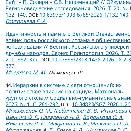
Райт – П. Солери – С.В. Непомнящий // Ойкумена
Регионоведческие исследования. 2026. Т. 20. № 1
132–140.
10.63973/1998-6785/2026-1/132-140
DOI:
.
Григорьева Е. А.
Идентичность и память о Великой Отечественн
войне: роль российского ислама в общественно
консолидации // Вестник Российского универси
дружбы народов. Серия: Политология. 2026. Т. 2
2. С. 362–377.
10.22363/2313-1438-2026-28-2-3
DOI:
377
.
Мчедлова М. М.
,
Олимзода С.Ш.
Иерархии в системе и сети отношений: их
44.
политическое влияние на социум. Материалы
круглого стола // Социально-гуманитарные знан
2026. № 1. С. 281-292.
10.34823/SGZ.2026.1.2
DOI:
Михайленок О. М.
Люблинский В. В.
Игнатьева О
,
,
Щенина О. Г.
Назаренко А. В.
Воронкова О. А.
,
,
,
Никовская Л. И.
Макушина Л. В.
Малышева Г. А.
,
,
,
Митрофанова А. В.
Брега А. В.
Шиманская Э. С.
,
,
,