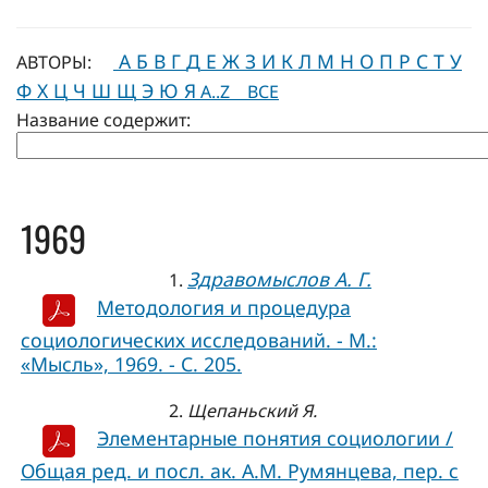
А
Б
В
Г
Д
Е
Ж
З
И
К
Л
М
Н
О
П
Р
С
Т
У
АВТОРЫ:
Ф
Х
Ц
Ч
Ш
Щ
Э
Ю
Я
A..Z
ВСЕ
Название содержит:
1969
Здравомыслов А. Г.
1.
Методология и процедура
социологических исследований. - М.:
«Мысль», 1969. - С. 205.
2.
Щепаньский Я.
Элементарные понятия социологии /
Общая ред. и посл. ак. А.М. Румянцева, пер. с