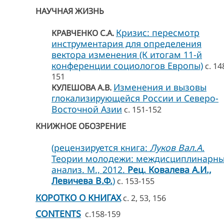
НАУЧНАЯ ЖИЗНЬ
Кризис: пересмотр
КРАВЧЕНКО С.А.
инструментария для определения
вектора изменения (К итогам 11-й
конференции социологов Европы)
с. 14
151
Изменения и вызовы
КУЛЕШОВА А.В.
глокализирующейся России и Северо-
Восточной Азии
с. 151-152
КНИЖНОЕ ОБОЗРЕНИЕ
(рецензируется книга:
Луков Вал.А.
Теории молодежи: междисциплинарн
анализ. М., 2012.
Рец. Ковалева А.И.,
Левичева В.Ф.
)
с. 153-155
КОРОТКО О КНИГАХ
с. 2, 53, 156
CONTENTS
с.158-159