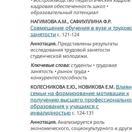
кадровая обеспеченность школ •
образовательный потенциал
НАГИМОВА А.М., САФИУЛЛИНА Ф.Р.
Совмещение обучения в вузе и трудов
занятости
с. 121-124
Аннотация.
Представлены результаты
исследования трудовой занятости
студенческой молодежи.
Ключевые слова:
студенты • трудовая
занятость • рынок труда •
конкурентоспособность
Влиян
КОЛЕСНИКОВА Е.Ю., НОВИКОВА Е.М.
семьи на формирование мотивации к
получению высшего профессионально
образования у учащихся с
инвалидностью
с. 124-131
Аннотация.
Анализируется роль
экономического, социокультурного и други