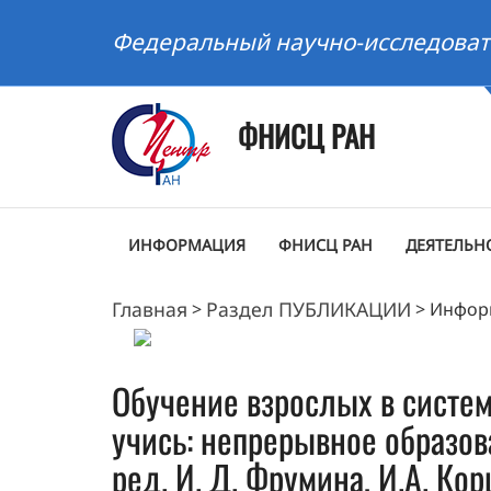
Федеральный научно-исследоват
ФНИСЦ РАН
ИНФОРМАЦИЯ
ФНИСЦ РАН
ДЕЯТЕЛЬН
Главная
Раздел ПУБЛИКАЦИИ
>
>
Инфор
Обучение взрослых в систе
учись: непрерывное образова
ред. И. Д. Фрумина, И.А. Ко