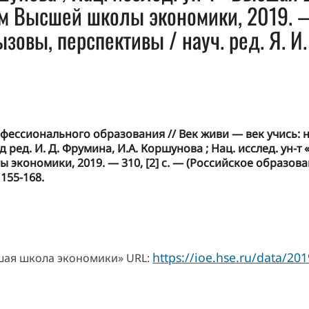
ом Высшей школы экономики, 2019. —
зовы, перспективы / науч. ред. Я. И.
фессионального образования // Век живи — век учись: н
д ред. И. Д. Фрумина, И.А. Коршунова ; Нац. исслед. ун-
 экономики, 2019. — 310, [2] с. — (Российское образов
 155-168.
https://ioe.hse.ru/data/2
ысшая школа экономики» URL: