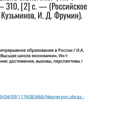
 310, [2] с. — (Российское
 Кузьминов, И. Д. Фрумин).
епрерывное образование в России / И.А.
т «Высшая школа экономики», Ин-т
ание: достижения, вызовы, перспективы /
019/04/09/1176083466/Nepreryvn.obraz.-