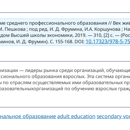
ме среднего профессионального образования // Век жи
.М. Пешкова ; под ред. И. Д. Фрумина, И.А. Коршунова ; Н
. дом Высшей школы экономики, 2019. — 310, [2] с. — (Р
10.17323/978-5-75
минов, И. Д. Фрумин). С. 155-168. DOI:
низации — лидеры рынка среди организаций, обучающ
ссионального образования взрослых. Эта система орга
ы по отраслям осуществляемых ими образовательных пр
разовательныхорганизаций по обучению взрослых граж
нальное образование
adult education
secondary vo