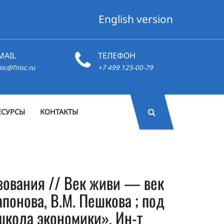
English version
MAIL
ТЕЛЕФОН
isc@fnisc.ru
+7 499 125-00-79
ЕСУРСЫ
КОНТАКТЫ
зования // Век живи — век
апонова, В.М. Пешкова ; под
 школа экономики», Ин-т