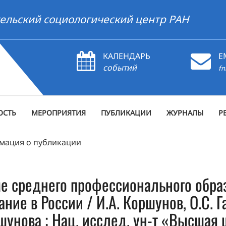
ельский социологический центр РАН
КАЛЕНДАРЬ
E
событий
fn
ОСТЬ
МЕРОПРИЯТИЯ
ПУБЛИКАЦИИ
ЖУРНАЛЫ
Р
мация о публикации
ме среднего профессионального обра
ние в России / И.А. Коршунов, О.С. Г
ршунова ; Нац. исслед. ун-т «Высшая