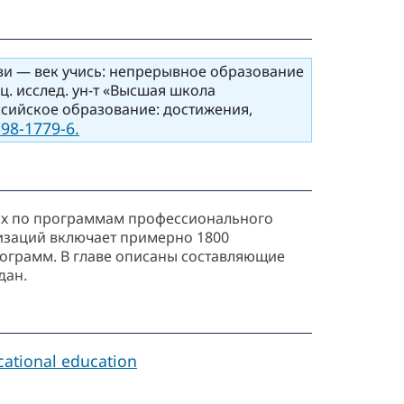
ви — век учись: непрерывное образование
ац. исслед. ун-т «Высшая школа
оссийское образование: достижения,
98-1779-6.
их по программам профессионального
низаций включает примерно 1800
ограмм. В главе описаны составляющие
дан.
cational education