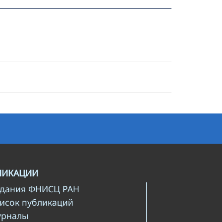
ЛИКАЦИИ
здания ФНИСЦ РАН
писок публикаций
урналы