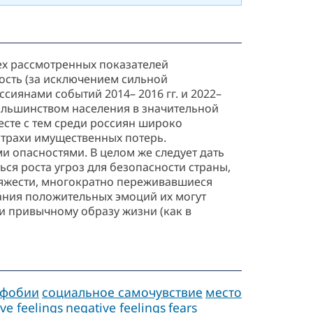
сех рассмотренных показателей
ность (за исключением сильной
сиянами событий 2014– 2016 гг. и 2022–
большинством населения в значительной
есте с тем среди россиян широко
страхи имущественных потерь.
и опасностями. В целом же следует дать
ся роста угроз для безопасности страны,
тяжести, многократно переживавшиеся
дания положительных эмоций их могут
и привычному образу жизни (как в
фобии
социальное самочувствие
место
ive feelings
negative feelings
fears