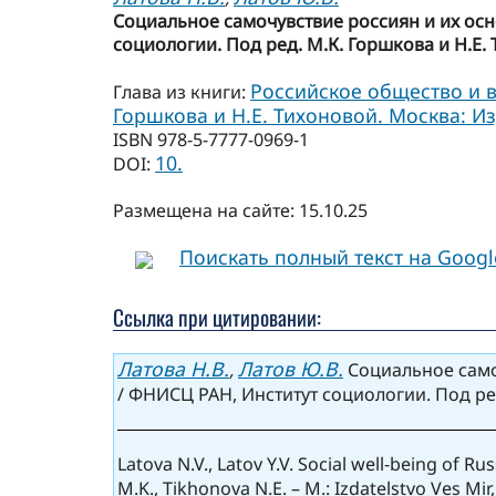
Социальное самочувствие россиян и их осн
социологии. Под ред. М.К. Горшкова и Н.Е. 
Российское общество и в
Глава из книги:
Горшкова и Н.Е. Тихоновой. Москва: Изд
ISBN 978-5-7777-0969-1
10.
DOI:
Размещена на сайте: 15.10.25
Поискать полный текст на Goog
Ссылка при цитировании:
Латова Н.В.
Латов Ю.В.
,
Социальное само
/ ФНИСЦ РАН, Институт социологии. Под ред
Latova N.V., Latov Y.V. Social well-being of R
M.K., Tikhonova N.E. – M.: Izdatelstvo Ves Mir,