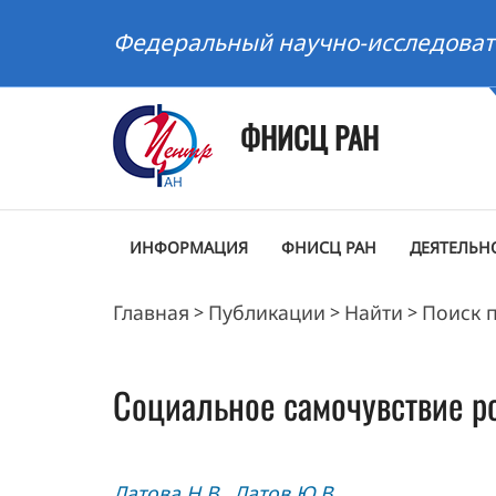
Федеральный научно-исследоват
ФНИСЦ РАН
ИНФОРМАЦИЯ
ФНИСЦ РАН
ДЕЯТЕЛЬН
Главная
Публикации
Найти
Поиск 
>
>
>
Социальное самочувствие ро
Латова Н.В.
Латов Ю.В.
,