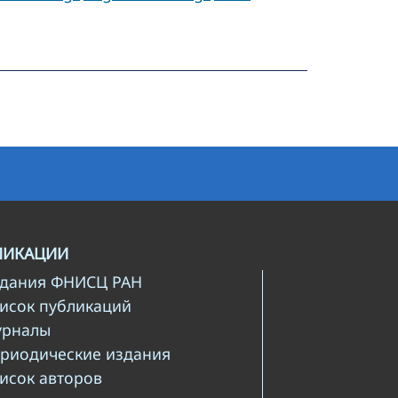
ЛИКАЦИИ
здания ФНИСЦ РАН
писок публикаций
урналы
ериодические издания
писок авторов