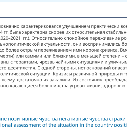
 однозначно характеризовался улучшением практически в
4 гг. была характерна скорее их относительная стабиль
020–2021 гг.). Относительно спокойное переживание рос
циальнополитической актуальности, они воспринимались 
здо более острым переживанием ими коронакризиса. Вм
мерти) или самими или близкими, в меньшей степени – 
аны с терактами, чрезвычайными ситуациями и уличным
о десятилетия. С одной стороны, нет оснований опасать
олитической ситуации. Кризисы различной природы и 
по всему, достаточно их закалили. Из состояния преобла
енно касающиеся большинства угрозы жизни, здоровью 
ане
позитивные чувства
негативные чувства
страхи
onal assessment of the situation in the country
posit