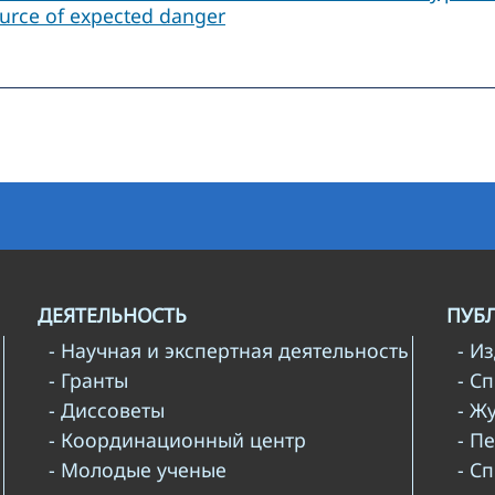
ource of expected danger
ДЕЯТЕЛЬНОСТЬ
ПУБ
- Научная и экспертная деятельность
- И
- Гранты
- С
- Диссоветы
- Ж
- Координационный центр
- П
- Молодые ученые
- С